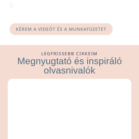
Azonnal nézhető, tagolt előadás, (de elérhető
hanganyagban is) és letölthető, nyomtatható
munkafüzet - ahol kérdések is segítenek
KÉREM A VIDEÓT ÉS A MUNKAFÜZETET
LEGFRISSEBB CIKKEIM
Megnyugtató és inspiráló
olvasnivalók