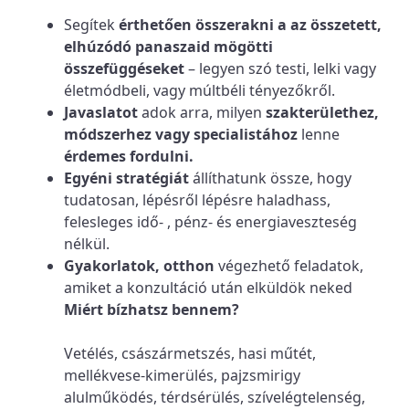
Segítek
érthetően összerakni a az összetett,
elhúzódó panaszaid mögötti
összefüggéseket
– legyen szó testi, lelki vagy
életmódbeli, vagy múltbéli tényezőkről.
Javaslatot
adok arra, milyen
szakterülethez,
módszerhez vagy specialistához
lenne
érdemes fordulni.
Egyéni stratégiát
állíthatunk össze, hogy
tudatosan, lépésről lépésre haladhass,
felesleges idő‑ , pénz- és energiaveszteség
nélkül.
Gyakorlatok, otthon
végezhető feladatok,
amiket a konzultáció után elküldök neked
Miért bízhatsz bennem?
Vetélés, császármetszés, hasi műtét,
mellékvese-kimerülés, pajzsmirigy
alulműködés, térdsérülés, szívelégtelenség,