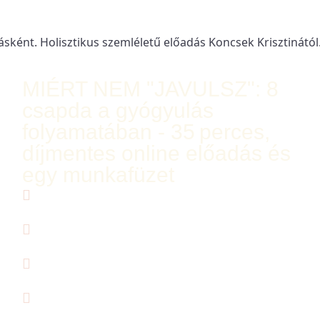
BIZONYTALAN VAGY, MEGÉRTEM. KEZD ITT!
MIÉRT NEM "JAVULSZ": 8
csapda a gyógyulás
folyamatában - 35 perces,
díjmentes online előadás és
egy munkafüzet
Mi az a 8 terület,, ahol a legtöbb gyógyulás
elakad?
Mi az a lelettemető és hogy képez akadályt
akár a te történetedben is?
Miért fontos a mérés, az időzítés, és én
hogyan éltem meg ezeket?
Mi a láthatatlan fék egy idő után minden
betegség esetén?