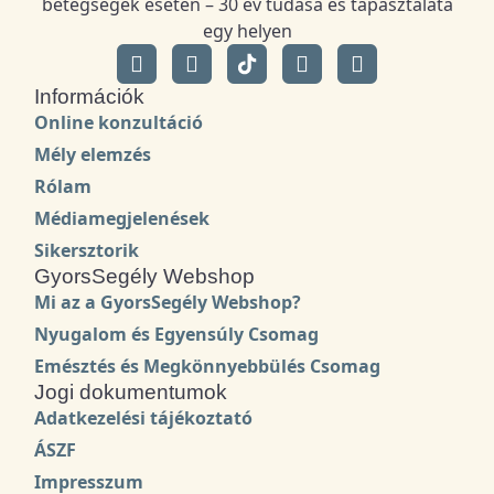
betegségek esetén – 30 év tudása és tapasztalata
egy helyen
Információk
Online konzultáció
Mély elemzés
Rólam
Médiamegjelenések
Sikersztorik
GyorsSegély Webshop
Mi az a GyorsSegély Webshop?
Nyugalom és Egyensúly Csomag
Emésztés és Megkönnyebbülés Csomag
Jogi dokumentumok
Adatkezelési tájékoztató
ÁSZF
Impresszum