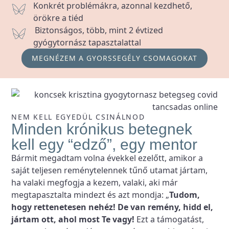
Konkrét problémákra, azonnal kezdhető,
örökre a tiéd
Biztonságos, több, mint 2 évtized
gyógytornász tapasztalattal
MEGNÉZEM A GYORSSEGÉLY CSOMAGOKAT
NEM KELL EGYEDÜL CSINÁLNOD
Minden krónikus betegnek
kell egy “edző”, egy mentor
Bármit megadtam volna évekkel ezelőtt, amikor a
saját teljesen reménytelennek tűnő utamat jártam,
ha valaki megfogja a kezem, valaki, aki már
megtapasztalta mindezt és azt mondja: „
Tudom,
hogy rettenetesen nehéz! De van remény, hidd el,
jártam ott, ahol most Te vagy!
Ezt a támogatást,