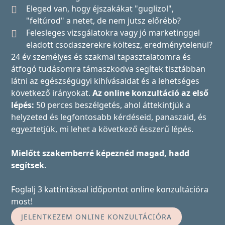
Eleged van, hogy éjszakákat "guglizol",
"feltúrod" a netet, de nem jutsz előrébb?
Felesleges vizsgálatokra vagy jó marketinggel
eladott csodaszerekre költesz, eredménytelenül?
24 év személyes és szakmai tapasztalatomra és
átfogó tudásomra támaszkodva segítek tisztábban
látni az egészségügyi kihívásaidat és a lehetséges
következő irányokat.
Az online konzultáció az első
lépés:
50 perces beszélgetés, ahol áttekintjük a
helyzeted és legfontosabb kérdéseid, panaszaid, és
egyeztetjük, mi lehet a következő ésszerű lépés.
Mielőtt szakemberré képeznéd magad, hadd
segítsek.
Foglalj 3 kattintással időpontot online konzultációra
most!
JELENTKEZEM ONLINE KONZULTÁCIÓRA