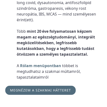
long covid, dysautonomia, antifoszfolipid
szindróma, gastroparesis, vékony rost
neuropátia, IBS, MCAS — mind személyesen
érint(ett).
Több
mint 20 éve folyamatosan képzem
magam az egészségtudományi, integrált
megközelítésekben, legfrissebb
kutatásokban, hogy a legfrissebb tudást
ötvözzem a személyes tapasztalattal.
A
Rólam menüpontban
többet is
megtudhatsz a szakmai múltamról,
tapasztalataimról
MEGNÉZEM A SZAKMAI HÁTTERET