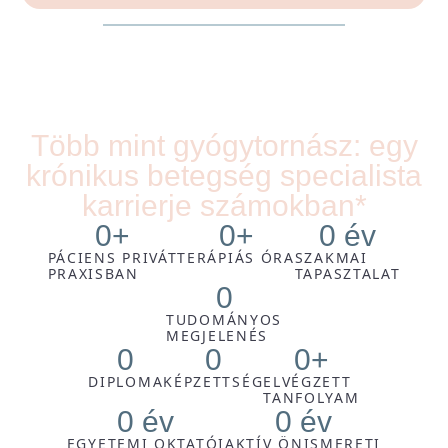
Több mint gyógytornász: egy
krónikus betegség specialista
karrierje számokban*
0
+
0
+
0
 év
PÁCIENS PRIVÁT
TERÁPIÁS ÓRA
SZAKMAI
PRAXISBAN
TAPASZTALAT
0
TUDOMÁNYOS
MEGJELENÉS
0
0
0
+
DIPLOMA
KÉPZETTSÉG
ELVÉGZETT
TANFOLYAM
0
 év
0
 év
EGYETEMI OKTATÓI
AKTÍV ÖNISMERETI