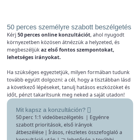
50 perces személyre szabott beszélgetés
Kérj
50 perces online konzultációt
, ahol nyugodt
környezetben közösen átnézzük a helyzeted, és
megbeszéljük
az első fontos szempontokat,
lehetséges irányokat.
Ha szükséges egyeztetjük, milyen formában tudunk
tovább együtt dolgozni: a cél, hogy a tisztábban lásd
a következő lépéseket, tanulj hatásos eszközöket és
időt, pénzt takarítsunk meg neked a saját utadon!
Mit kapsz a konzultáción?
50 perc 1:1 videóbeszélgetés | Egyénre
szabott prioritások, első irányok
átbeszélése | Írásos, részletes összefoglaló a
konzultáció után | 🤝 lehetőség a további