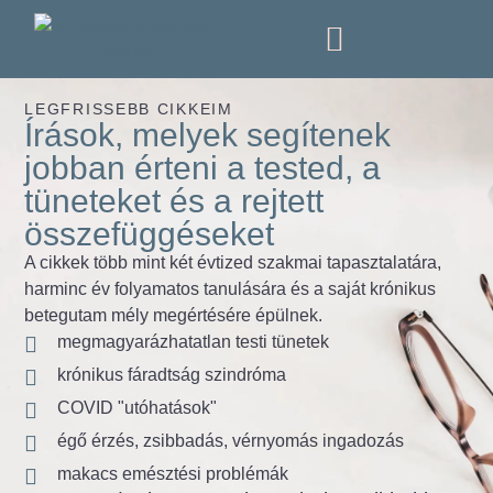
KÖNYVEM (ÚJRA ELÉRHETŐ)
LEGFRISSEBB CIKKEIM
Írások, melyek segítenek
jobban érteni a tested, a
tüneteket és a rejtett
összefüggéseket
A cikkek több mint két évtized szakmai tapasztalatára,
harminc év folyamatos tanulására és a saját krónikus
betegutam mély megértésére épülnek.
megmagyarázhatatlan testi tünetek
krónikus fáradtság szindróma
COVID "utóhatások"
égő érzés, zsibbadás, vérnyomás ingadozás
makacs emésztési problémák