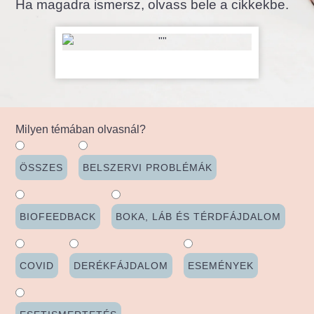
Ha magadra ismersz, olvass bele a cikkekbe.
Milyen témában olvasnál?
ÖSSZES
BELSZERVI PROBLÉMÁK
BIOFEEDBACK
BOKA, LÁB ÉS TÉRDFÁJDALOM
COVID
DERÉKFÁJDALOM
ESEMÉNYEK