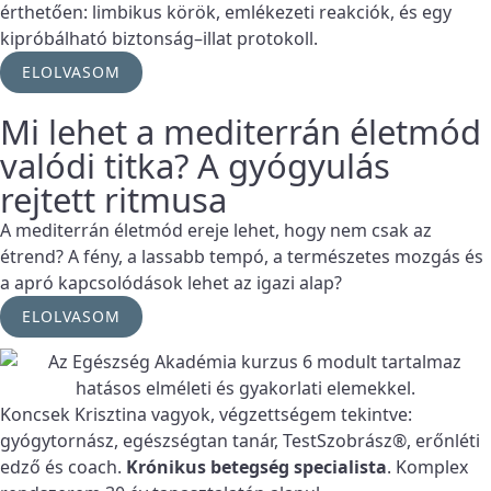
érthetően: limbikus körök, emlékezeti reakciók, és egy
kipróbálható biztonság–illat protokoll.
ELOLVASOM
Mi lehet a mediterrán életmód
valódi titka? A gyógyulás
rejtett ritmusa
A mediterrán életmód ereje lehet, hogy nem csak az
étrend? A fény, a lassabb tempó, a természetes mozgás és
a apró kapcsolódások lehet az igazi alap?
ELOLVASOM
Koncsek Krisztina vagyok, végzettségem tekintve:
gyógytornász, egészségtan tanár, TestSzobrász®, erőnléti
edző és coach.
Krónikus betegség specialista
. Komplex