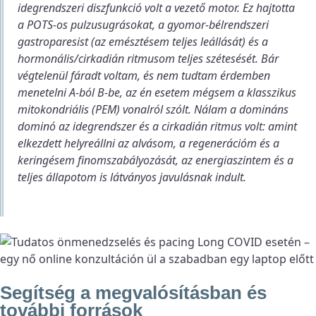
idegrendszeri diszfunkció
volt a vezető motor. Ez hajtotta
a POTS-os pulzusugrásokat, a gyomor-bélrendszeri
gastroparesist (az emésztésem teljes leállását) és a
hormonális/cirkadián ritmusom teljes szétesését. Bár
végtelenül fáradt voltam, és nem tudtam érdemben
menetelni A-ból B-be, az én esetem mégsem a klasszikus
mitokondriális (PEM) vonalról szólt. Nálam a domináns
dominó az idegrendszer és a cirkadián ritmus volt: amint
elkezdett helyreállni az alvásom, a regenerációm és a
keringésem finomszabályozását, az energiaszintem és a
teljes állapotom is látványos javulásnak indult.
Segítség a megvalósításban és
további források