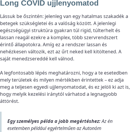
Long COVID ujjlenyomatod
Lássuk be őszintén: jelenleg van egy hatalmas szakadék a
betegek szükségletei és a valóság között. A jelenlegi
egészségügyi struktúra gyakran túl rigid, túlterhelt és
lassan reagál ezekre a komplex, több szervrendszert
érintő állapotokra. Amíg ez a rendszer lassan és
nehézkesen változik, ezt az űrt neked kell kitöltened. A
saját menedzsereddé kell válnod.
A legfontosabb lépés meghatározni, hogy a te esetedben
mely területek és milyen mértékben érintettek – ez adja
meg a teljesen egyedi ujjlenyomatodat, és ez jelöli ki azt is,
hogy melyik kezelési iránytól várhatod a legnagyobb
áttörést.
Egy személyes példa a jobb megértéshez:
Az én
esetemben például egyértelműen az
Autonóm