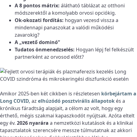
A 8 pontos mátrix:
álátható táblázat az otthoni
módszerektől a komolyabb orvosi opciókig.
Ok-okozati fordítás:
hogyan vezesd vissza a
mindennapi panaszokat a valódi működési
zavarokig?
A „vezető dominó”
Tudatos önmenedzselés:
Hogyan lépj fel felkészült
partnerként az orvosod előtt?
Amikor 2025-ben két cikkben is részletesen
körbejártam a
Long COVID,
az
elhúzódó posztvirális állapotok
és a
krónikus fáradtság alapjait, a célom az volt, hogy egy
érthető, mégis szakmai kapaszkodót nyújtsak. Azóta eltelt
egy év.
2026 nyarára
a nemzetközi kutatások és a klinikai
tapasztalatok szerencsére messze túlmutatnak az akkori