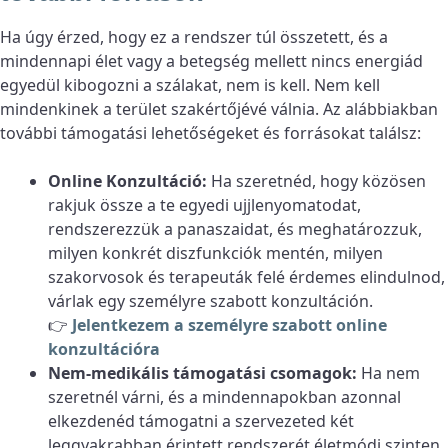
Ha úgy érzed, hogy ez a rendszer túl összetett, és a
mindennapi élet vagy a betegség mellett nincs energiád
egyedül kibogozni a szálakat, nem is kell. Nem kell
mindenkinek a terület szakértőjévé válnia. Az alábbiakban
további támogatási lehetőségeket és forrásokat találsz:
Online Konzultáció:
Ha szeretnéd, hogy közösen
rakjuk össze a te egyedi ujjlenyomatodat,
rendszerezzük a panaszaidat, és meghatározzuk,
milyen konkrét diszfunkciók mentén, milyen
szakorvosok és terapeuták felé érdemes elindulnod,
várlak egy személyre szabott konzultáción.
👉
Jelentkezem a személyre szabott online
konzultációra
Nem-medikális támogatási csomagok:
Ha nem
szeretnél várni, és a mindennapokban azonnal
elkezdenéd támogatni a szervezeted két
leggyakrabban érintett rendszerét életmódi szinten,