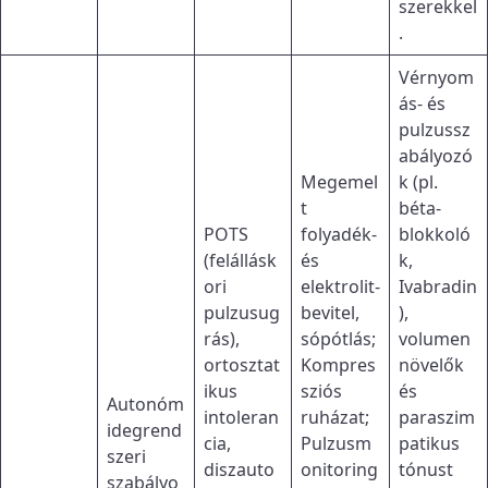
szerekkel
.
Vérnyom
ás- és
pulzussz
abályozó
Megemel
k (pl.
t
béta-
POTS
folyadék-
blokkoló
(felállásk
és
k,
ori
elektrolit-
Ivabradin
pulzusug
bevitel,
),
rás),
sópótlás;
volumen
ortosztat
Kompres
növelők
ikus
sziós
és
Autonóm
intoleran
ruházat;
paraszim
idegrend
cia,
Pulzusm
patikus
szeri
diszauto
onitoring
tónust
szabályo