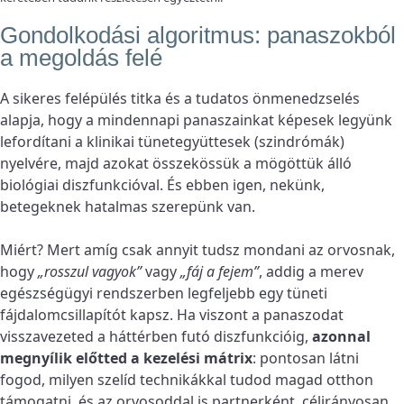
Gondolkodási algoritmus: panaszokból
a megoldás felé
A sikeres felépülés titka és a tudatos önmenedzselés
alapja, hogy a mindennapi panaszainkat képesek legyünk
lefordítani a klinikai tünetegyüttesek (szindrómák)
nyelvére, majd azokat összekössük a mögöttük álló
biológiai diszfunkcióval. És ebben igen, nekünk,
betegeknek hatalmas szerepünk van.
Miért? Mert amíg csak annyit tudsz mondani az orvosnak,
hogy
„rosszul vagyok”
vagy
„fáj a fejem”
, addig a merev
egészségügyi rendszerben legfeljebb egy tüneti
fájdalomcsillapítót kapsz. Ha viszont a panaszodat
visszavezeted a háttérben futó diszfunkcióig,
azonnal
megnyílik előtted a kezelési mátrix
: pontosan látni
fogod, milyen szelíd technikákkal tudod magad otthon
támogatni, és az orvosoddal is partnerként, célirányosan