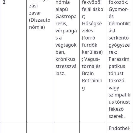
2
nómia
fekvőből
fokozók.
zási
alapú
felállásko
Gyomor-
zavar
Gastropa
r;
és
(Diszauto
resis,
Hőségke
bélmotilit
nómia)
vérpangá
zelés
ást
s a
(forró
serkentő
végtagok
fürdők
gyógysze
ban,
kerülése)
rek;
krónikus
; Vagus-
Paraszim
stresszvá
torna és
patikus
lasz.
Brain
tónust
Retrainin
fokozó
g
vagy
szimpatik
us tónust
fékező
szerek.
Endothel-