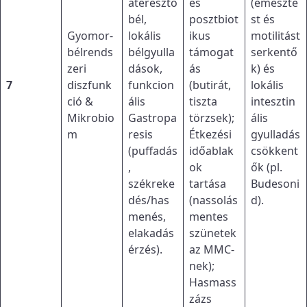
áteresztő
és
(emészté
bél,
posztbiot
st és
Gyomor-
lokális
ikus
motilitást
bélrends
bélgyulla
támogat
serkentő
zeri
dások,
ás
k) és
7
diszfunk
funkcion
(butirát,
lokális
ció &
ális
tiszta
intesztin
Mikrobio
Gastropa
törzsek);
ális
m
resis
Étkezési
gyulladás
(puffadás
időablak
csökkent
,
ok
ők (pl.
székreke
tartása
Budesoni
dés/has
(nassolás
d).
menés,
mentes
elakadás
szünetek
érzés).
az MMC-
nek);
Hasmass
zázs