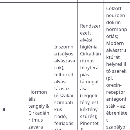
Célzott
neuroen
dokrin
Rendszer
hormonp
ezett
ótlás;
alvási
Modern
Inszomni
higiénia;
alvásstru
a (súlyos
Cirkadián
ktúrát
alvászava
ritmus
helyreállí
rok),
fényterá
tó szerek
felborult
piás
(pl.
alvási
támogat
orexin-
fázisok
ása
Hormon
receptor
(éjszakai
(reggeli
ális
antagoni
szimpati
fény, esti
tengely &
sták – az
8
kus
kékfény-
Cirkadián
ébrenléte
riadó,
szűrés);
ritmus
t
felriadás
Pihentet
zavara
szabályo