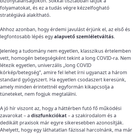
bizonytalanságokon. Sokkal tisztábban látjuk a
folyamatokat, és ez a tudás végre kézzelfogható
stratégiává alakítható.
Ahhoz azonban, hogy érdemi javulást érjünk el, az első és
legfontosabb lépés egy
alapvető szemléletváltás
.
Jelenleg a tudomány nem egyetlen, klasszikus értelemben
vett, homogén betegségként tekint a long COVID-ra. Nem
létezik egyetlen, univerzális „long COVID
kórkép/betegség”, amire fel lehet írni ugyanazt a három
standard gyógyszert. Ha egyetlen csodaszert keresünk,
amely minden érintettnél egyformán kikapcsolja a
tüneteket, nem fogjuk megtalálni.
A jó hír viszont az, hogy a háttérben futó fő működési
zavarokat – a
diszfunkciókat
– a szakirodalom és a
dedikált praxisok már egyre sikeresebben azonosítják.
Ahelyett, hogy egy láthatatlan fázissal harcolnánk, ma már