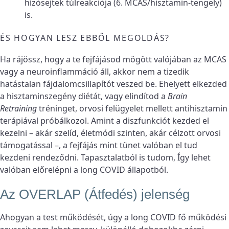
hízósejtek túlreakciója (6. MCAS/hisztamin-tengely)
is.
ÉS HOGYAN LESZ EBBŐL MEGOLDÁS?
Ha rájössz, hogy a te fejfájásod mögött valójában az MCAS
vagy a neuroinflammáció áll, akkor nem a tizedik
hatástalan fájdalomcsillapítót veszed be. Ehelyett elkezded
a hisztaminszegény diétát, vagy elindítod a
Brain
Retraining
tréninget, orvosi felügyelet mellett antihisztamin
terápiával próbálkozol. Amint a diszfunkciót kezded el
kezelni – akár szelíd, életmódi szinten, akár célzott orvosi
támogatással –, a fejfájás mint tünet valóban el tud
kezdeni rendeződni. Tapasztalatból is tudom, Így lehet
valóban előrelépni a long COVID állapotból.
Az OVERLAP (Átfedés) jelenség
Ahogyan a test működését, úgy a long COVID fő működési