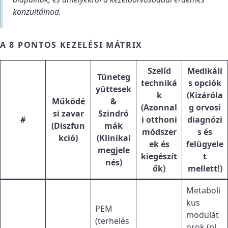
konzultálnod.
A 8 PONTOS KEZELÉSI MÁTRIX
Szelíd
Medikáli
Tüneteg
techniká
s opciók
yüttesek
k
(Kizáróla
Működé
&
(Azonnal
g orvosi
si zavar
Szindró
#
i otthoni
diagnózi
(Diszfun
mák
módszer
s és
kció)
(Klinikai
ek és
felügyele
megjele
kiegészít
t
nés)
ők)
mellett!)
Metaboli
kus
PEM
modulát
(terhelés
orok (pl.