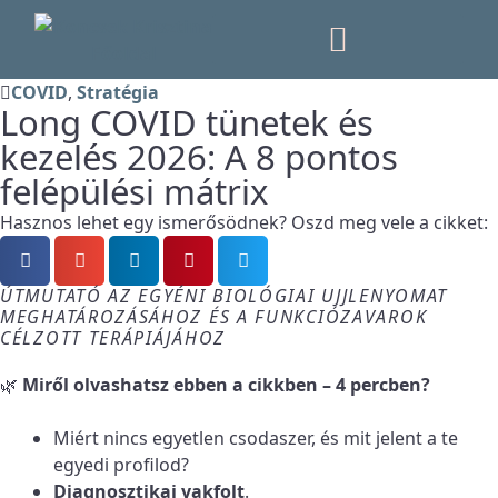
COVID
,
Stratégia
KÖNYVEM (ÚJRA ELÉRHETŐ)
Long COVID tünetek és
kezelés 2026: A 8 pontos
felépülési mátrix
Hasznos lehet egy ismerősödnek? Oszd meg vele a cikket:
ÚTMUTATÓ AZ EGYÉNI BIOLÓGIAI UJJLENYOMAT
MEGHATÁROZÁSÁHOZ ÉS A FUNKCIÓZAVAROK
CÉLZOTT TERÁPIÁJÁHOZ
🌿
Miről olvashatsz ebben a cikkben – 4 percben?
Miért nincs egyetlen csodaszer, és mit jelent a te
egyedi profilod?
Diagnosztikai vakfolt
.