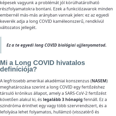
képesek vagyunk a problémát jól körülhatárolható
részfolyamatokra bontani. Ezek a funkciózavarok minden
embernél más-más arányban vannak jelen: ez az egyedi
keverék adja a long COVID kaméleonszerű, rendkívül
változatos jellegét.
Ez a te egyedi long COVID biológiai ujjlenyomatod.
Mi a Long COVID hivatalos
definíciója?
A legfrissebb amerikai akadémiai konszenzus (
NASEM
)
meghatározása szerint a long COVID egy fertőzéshez
társuló krónikus állapot, amely a SARS-CoV-2 fertőzést
követően alakul ki, és
legalább 3 hónapig
fennáll. Ez a
szindróma érinthet egy vagy több szervrendszert, és a
lefolyása lehet folyamatos, hullámzó (visszatérő és