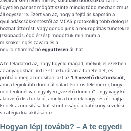
zavarait sem lehet merev, különálló dobozokba zárni.
Egyetlen panasz mögött szinte mindig több mechanizmus
áll egyszerre. Ezért van az, hogy a fejfájás kapcsán a
gyulladáscsökkentéstől az MCAS-protokollig több dolog is
hozhat áttörést. Vagy gondoljunk a neuropátiás tünetekre
(zsibbadás, égő érzés): mögöttük minimum a
mikrokeringés zavara és a
neuroinflammáció
együttesen
áll.hat
A te feladatod az, hogy figyeld magad, mélyülj el ezekben
az anyagokban, írd le strukturáltan a tüneteidet, és
próbáld meg azonosítani azt az
1-3 vezető diszfunkciót
,
ami a leginkább dominál nálad. Fontos felismerni, hogy
mindenkinél van egy ilyen „vezető dominó” – egy vagy két
alapvető diszfunkció, amely a tünetek nagy részét hajtja.
Ennek azonosítása kulcsfontosságú a hatékony kezelési
stratégia kialakításához.
Hogyan lépj tovább? – A te egyedi