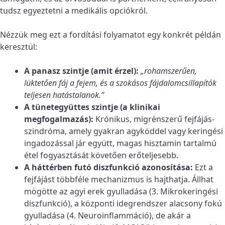
tudsz egyeztetni a medikális opciókról.
Nézzük meg ezt a fordítási folyamatot egy konkrét példán
keresztül:
A panasz szintje (amit érzel):
„rohamszerűen,
lüktetően fáj a fejem, és a szokásos fájdalomcsillapítók
teljesen hatástalanok.”
A tünetegyüttes szintje (a klinikai
megfogalmazás):
Krónikus, migrénszerű fejfájás-
szindróma, amely gyakran agyköddel vagy keringési
ingadozással jár együtt, magas hisztamin tartalmú
étel fogyasztását követően erőteljesebb.
A háttérben futó diszfunkció azonosítása:
Ezt a
fejfájást többféle mechanizmus is hajthatja. Állhat
mögötte az agyi erek gyulladása (3. Mikrokeringési
diszfunkció), a központi idegrendszer alacsony fokú
gyulladása (4. Neuroinflammáció), de akár a