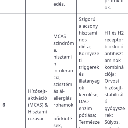
protokoll
edés.
ok.
Szigorú
alacsony
hisztami
H1 és H2
MCAS
nos
receptor
szindróm
diéta;
blokkoló
a,
Környeze
antihiszt
hisztami
ti
aminok
n
triggerek
kombiná
intoleran
és
ciója;
cia,
illatanyag
Orvosi
szisztém
ok
hízósejt-
Hízósejt-
ás ál-
kerülése;
stabilizál
aktiváció
allergiás
DAO
ó
6
(MCAS) &
rohamok
enzim
gyógysze
Hisztami
,
pótlása;
rek;
n-zavar
bőrkiüté
Természe
Súlyos,
sek,