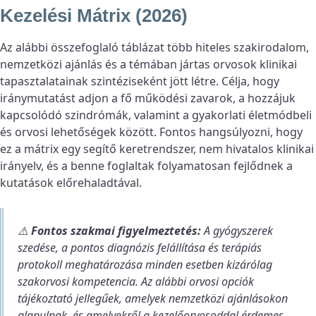
Kezelési Mátrix (2026)
Az alábbi összefoglaló táblázat több hiteles szakirodalom,
nemzetközi ajánlás és a témában jártas orvosok klinikai
tapasztalatainak szintéziseként jött létre. Célja, hogy
iránymutatást adjon a fő működési zavarok, a hozzájuk
kapcsolódó szindrómák, valamint a gyakorlati életmódbeli
és orvosi lehetőségek között. Fontos hangsúlyozni, hogy
ez a mátrix egy segítő keretrendszer, nem hivatalos klinikai
irányelv, és a benne foglaltak folyamatosan fejlődnek a
kutatások előrehaladtával.
⚠️
Fontos szakmai figyelmeztetés:
A gyógyszerek
szedése, a pontos diagnózis felállítása és terápiás
protokoll meghatározása minden esetben kizárólag
szakorvosi kompetencia. Az alábbi orvosi opciók
tájékoztató jellegűek, amelyek nemzetközi ajánlásokon
alapulnak, és amelyekről a kezelőorvosoddal érdemes