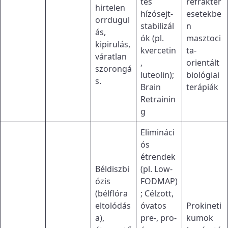
tes
refrakter
hirtelen
hízósejt-
esetekbe
orrdugul
stabilizál
n
ás,
ók (pl.
masztoci
kipirulás,
kvercetin
ta-
váratlan
,
orientált
szorongá
luteolin);
biológiai
s.
Brain
terápiák
Retrainin
g
Elimináci
ós
étrendek
Béldiszbi
(pl. Low-
ózis
FODMAP)
(bélflóra
; Célzott,
eltolódás
óvatos
Prokineti
a),
pre-, pro-
kumok