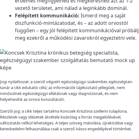
érdemes megfigyelned és megkeresned azt az 1-2
vezető területet, ami nálad a leginkább dominál.
Felépített kommunikáció:
Ismerd meg a saját
diszfunkció-mintázatodat, és – az adott orvostól
függően – egy jól felépített kommunikációval próbálj
meg ezekről a működési zavarokról egyeztetni vele.
Jogi nyilatkozat: a szerző végzett egészségügyi szakember, egészségtan-
tanár a cikk edukatív célú; az információk tájékoztató jellegűek, nem
minősülnek egészségügyi ellátásnak vagy diagnózisnak, és nem
helyettesítik az orvosi konzultációt.
Szerzői jog: a cikk teljes tartalma Koncsek Krisztina szellemi tulajdona.
Részletek vagy idézetek átvétele kizárólag a forrás megjelölésével,
változtatás nélkül lehetséges. A teljes szöveg másolása, újraközlése vagy
kereskedelmi felhasználása csak a szerző írásos engedélyével történhet.