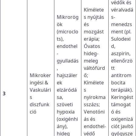
védők és
Kímélete
véralvadá
Mikrorög
s nyújtás
s-
ök
és
menedzs
(microclo
mozgást
ment (pl.
ts),
erápia;
Sulodexi
endothel
Óvatos
d,
-
hideg-
aszpirin,
gyulladás
meleg
ellenőrzö
,
váltófürd
tt
Mikroker
hajszáler
ő;
antitrom
ingési &
ek
Kímélete
bocita
Vaskulári
elzáródá
s
terápiák).
3
s
sa,
nyirokma
Keringést
diszfunk
szöveti
sszázs;
támogat
ció
hypoxia
Venotóni
ó és
(oxigénhi
ás és
oxigenizá
ány),
endothel-
ciót javító
hideg
védő
gyógysze