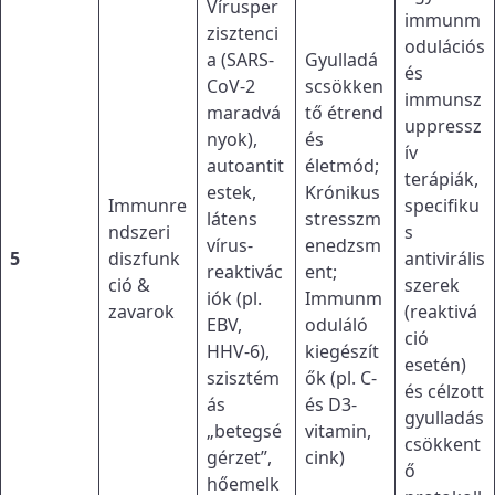
Vírusper
immunm
zisztenci
odulációs
a (SARS-
Gyulladá
és
CoV-2
scsökken
immunsz
maradvá
tő étrend
uppressz
nyok),
és
ív
autoantit
életmód;
terápiák,
estek,
Krónikus
Immunre
specifiku
látens
stresszm
ndszeri
s
vírus-
enedzsm
5
diszfunk
antivirális
reaktivác
ent;
ció &
szerek
iók (pl.
Immunm
zavarok
(reaktivá
EBV,
oduláló
ció
HHV-6),
kiegészít
esetén)
szisztém
ők (pl. C-
és célzott
ás
és D3-
gyulladás
„betegsé
vitamin,
csökkent
gérzet”,
cink)
ő
hőemelk