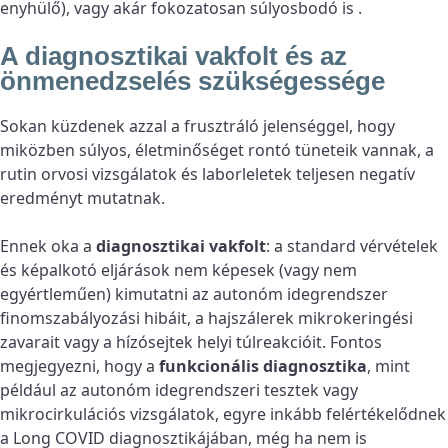
enyhülő), vagy akár fokozatosan súlyosbodó is .
A diagnosztikai vakfolt és az
önmenedzselés szükségessége
Sokan küzdenek azzal a frusztráló jelenséggel, hogy
miközben súlyos, életminőséget rontó tüneteik vannak, a
rutin orvosi vizsgálatok és laborleletek teljesen negatív
eredményt mutatnak.
Ennek oka a
diagnosztikai vakfolt
: a standard vérvételek
és képalkotó eljárások nem képesek (vagy nem
egyértleműen) kimutatni az autonóm idegrendszer
finomszabályozási hibáit, a hajszálerek mikrokeringési
zavarait vagy a hízósejtek helyi túlreakcióit. Fontos
megjegyezni, hogy a
funkcionális diagnosztika
, mint
például az autonóm idegrendszeri tesztek vagy
mikrocirkulációs vizsgálatok, egyre inkább felértékelődnek
a Long COVID diagnosztikájában, még ha nem is