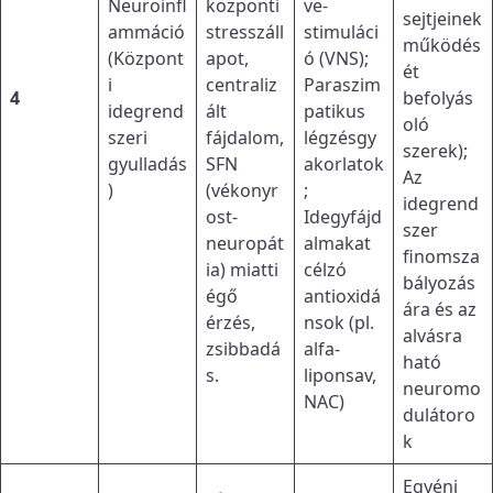
Neuroinfl
központi
ve-
sejtjeinek
ammáció
stresszáll
stimuláci
működés
(Központ
apot,
ó (VNS);
ét
i
centraliz
Paraszim
4
befolyás
idegrend
ált
patikus
oló
szeri
fájdalom,
légzésgy
szerek);
gyulladás
SFN
akorlatok
Az
)
(vékonyr
;
idegrend
ost-
Idegyfájd
szer
neuropát
almakat
finomsza
ia) miatti
célzó
bályozás
égő
antioxidá
ára és az
érzés,
nsok (pl.
alvásra
zsibbadá
alfa-
ható
s.
liponsav,
neuromo
NAC)
dulátoro
k
Egyéni