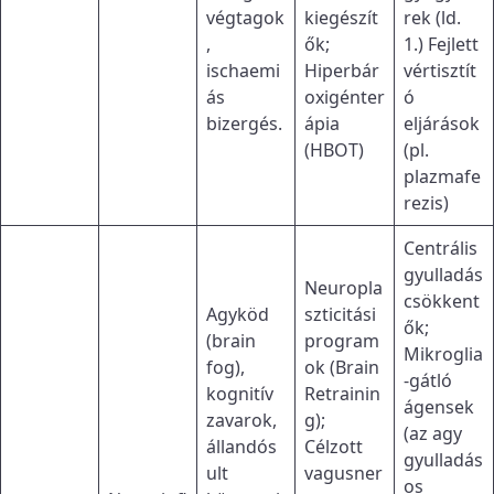
végtagok
kiegészít
rek (ld.
,
ők;
1.) Fejlett
ischaemi
Hiperbár
vértisztít
ás
oxigénter
ó
bizergés.
ápia
eljárások
(HBOT)
(pl.
plazmafe
rezis)
Centrális
gyulladás
Neuropla
csökkent
Agyköd
szticitási
ők;
(brain
program
Mikroglia
fog),
ok (Brain
-gátló
kognitív
Retrainin
ágensek
zavarok,
g);
(az agy
állandós
Célzott
gyulladás
ult
vagusner
os