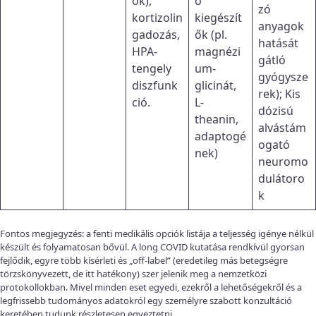
ok),
ő
zó
kortizolin
kiegészít
anyagok
gadozás,
ők (pl.
hatását
HPA-
magnézi
gátló
tengely
um-
gyógysze
diszfunk
glicinát,
rek); Kis
ció.
L-
dózisú
theanin,
alvástám
adaptogé
ogató
nek)
neuromo
dulátoro
k
Fontos megjegyzés: a fenti medikális opciók listája a teljesség igénye nélkül
készült és folyamatosan bővül. A long COVID kutatása rendkívül gyorsan
fejlődik, egyre több kísérleti és „off-label” (eredetileg más betegségre
törzskönyvezett, de itt hatékony) szer jelenik meg a nemzetközi
protokollokban. Mivel minden eset egyedi, ezekről a lehetőségekről és a
legfrissebb tudományos adatokról egy személyre szabott konzultáció
keretében tudunk részletesen egyeztetni.