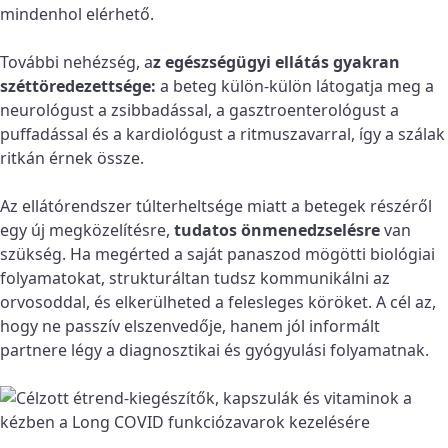
mindenhol elérhető.
További nehézség, a
z egészségügyi ellátás gyakran
széttöredezettsége:
a beteg külön-külön látogatja meg a
neurológust a zsibbadással, a gasztroenterológust a
puffadással és a kardiológust a ritmuszavarral, így a szálak
ritkán érnek össze.
Az ellátórendszer túlterheltsége miatt a betegek részéről
egy új megközelítésre,
tudatos önmenedzselésre
van
szükség. Ha megérted a saját panaszod mögötti biológiai
folyamatokat, strukturáltan tudsz kommunikálni az
orvosoddal, és elkerülheted a felesleges köröket. A cél az,
hogy ne passzív elszenvedője, hanem jól informált
partnere légy a diagnosztikai és gyógyulási folyamatnak.