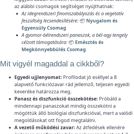
az alábbi csomagok segítséget nyújthatnak:
Az idegrendszeri finomszabályozás és a vegetatív
feszültség lecsendesítésére:
📦
Nyugalom és
Egyensúly Csomag
A gyomor-bélrendszeri panaszok, a bél-agy tengely
célzott támogatására:
📦
Emésztés és
Megkönnyebbülés Csomag
Mit vigyél magaddal a cikkből?
Egyedi ujjlenyomat:
Profilodat jó eséllyel a 8
alapvető funkciózavar rád jellemző, teljesen egyedi
keveréke határozza meg.
Panasz és diszfunkció összekötése:
Próbáld a
mindennapi panaszokat mindig összekötni a
mögöttük álló biológiai diszfunkcióval, mert a valódi
megoldásokat ott fogod megtalálni.
A vezető működési zavar:
Az átfedések ellenére