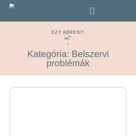
KÖNYVEM (ÚJRA ELÉRHETŐ)
EZT KERESI?
Kategória: Belszervi
problémák